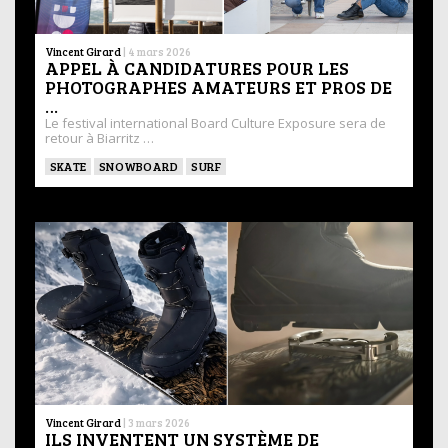
Vincent Girard
|
4 mars 2026
APPEL À CANDIDATURES POUR LES
PHOTOGRAPHES AMATEURS ET PROS DE
…
Le festival international Board Culture Exposure sera de
retour à Biarritz …
SKATE
SNOWBOARD
SURF
Vincent Girard
|
3 mars 2026
ILS INVENTENT UN SYSTÈME DE