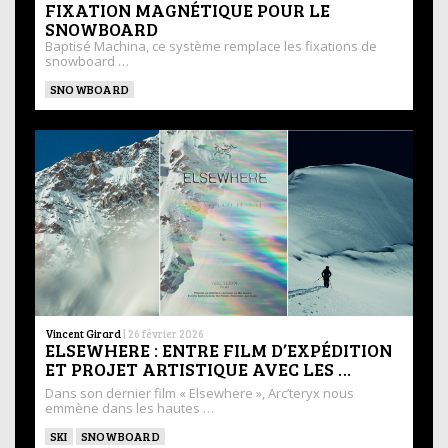
FIXATION MAGNÉTIQUE POUR LE
SNOWBOARD
Baptisé Machina, ce système remplace les fixations de
snowboard …
SNOWBOARD
Vincent Girard
|
26 février 2026
ELSEWHERE : ENTRE FILM D’EXPÉDITION
ET PROJET ARTISTIQUE AVEC LES …
Dans son dernier film « Elsewhere », Arc’teryx nous
emmène dans les hautes …
SKI
SNOWBOARD