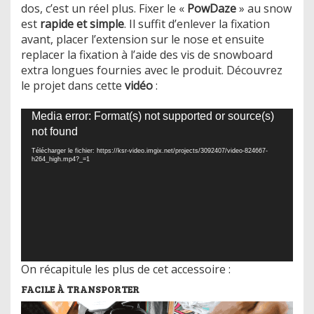
dos, c’est un réel plus. Fixer le «
PowDaze
» au snow
est
rapide et simple
. Il suffit d’enlever la fixation
avant, placer l’extension sur le nose et ensuite
replacer la fixation à l’aide des vis de snowboard
extra longues fournies avec le produit. Découvrez
le projet dans cette
vidéo
:
Lecteur
Media error: Format(s) not supported or source(s)
vidéo
not found
Télécharger le fichier: https://ksr-video.imgix.net/projects/3092407/video-824667-
h264_high.mp4?_=1
On récapitule les plus de cet accessoire :
FACILE À TRANSPORTER