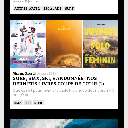
passant par …
AUTRES WATER
ESCALADE
SURF
Vincent Girard
|
10 mars 2026
SURF, BMX, SKI, RANDONNÉE : NOS
DERNIERS LIVRES COUPS DE CŒUR (1)
Que ce soit pour revivre le triplé historique des riders BMX
aux JO de …
BMX
SKI
SURF