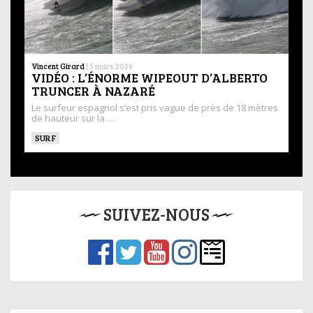
Vincent Girard
|
5 mars 2026
VIDÉO : L’ÉNORME WIPEOUT D’ALBERTO
TRUNCER À NAZARÉ
Le surfeur espagnol s’est pris vague de près de 18 mètres
de hauteur sur la …
SURF
SUIVEZ-NOUS