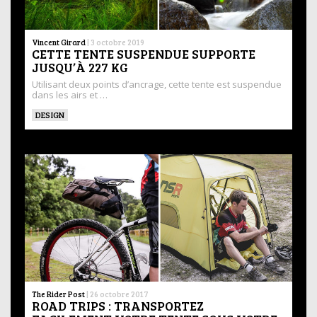
Vincent Girard
|
3 octobre 2019
CETTE TENTE SUSPENDUE SUPPORTE
JUSQU’À 227 KG
Utilisant deux points d’ancrage, cette tente est suspendue
dans les airs et …
DESIGN
The Rider Post
|
26 octobre 2017
ROAD TRIPS : TRANSPORTEZ