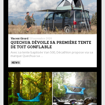
Vincent Girard
|
10 novembre 2020
QUECHUA DÉVOILE SA PREMIÈRE TENTE
DE TOIT GONFLABLE
Avec sa tente baptisée Van 500, Décathlon propose via sa
marque Quechua sa …
NEWS