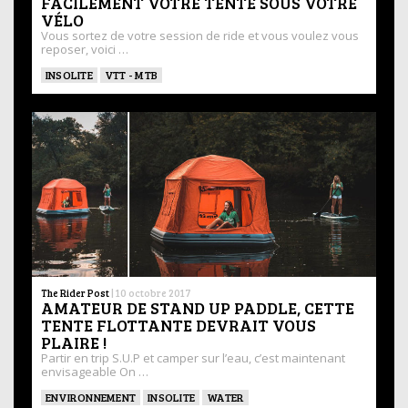
FACILEMENT VOTRE TENTE SOUS VOTRE
VÉLO
Vous sortez de votre session de ride et vous voulez vous
reposer, voici …
INSOLITE
VTT - MTB
The Rider Post
|
10 octobre 2017
AMATEUR DE STAND UP PADDLE, CETTE
TENTE FLOTTANTE DEVRAIT VOUS
PLAIRE !
Partir en trip S.U.P et camper sur l’eau, c’est maintenant
envisageable On …
ENVIRONNEMENT
INSOLITE
WATER