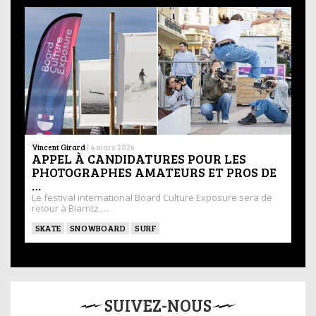
Vincent Girard
|
4 mars 2026
APPEL À CANDIDATURES POUR LES
PHOTOGRAPHES AMATEURS ET PROS DE
…
Le festival international Board Culture Exposure sera de
retour à Biarritz …
SKATE
SNOWBOARD
SURF
SUIVEZ-NOUS