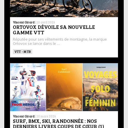
Vincent Girard
|
10 avril 2026
ORTOVOX DÉVOILE SA NOUVELLE
GAMME VTT
Réputée pour ses vêtements de montagne, la marque
Ortovox se lance dans le …
VTT - MTB
Vincent Girard
|
10 mars 2026
SURF, BMX, SKI, RANDONNÉE : NOS
DERNIERS LIVRES COUPS DE CŒUR (1)