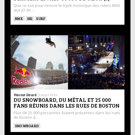
Que ce soit pour revivre le triplé historique des riders BMX
aux JO de …
BMX
SKI
SURF
Vincent Girard
|
9 mars 2026
DU SNOWBOARD, DU MÉTAL ET 25 000
FANS RÉUNIS DANS LES RUES DE BOSTON
Plus de 25 000 personnes étaient présentes dans les rues
de Boston à …
SNOWBOARD