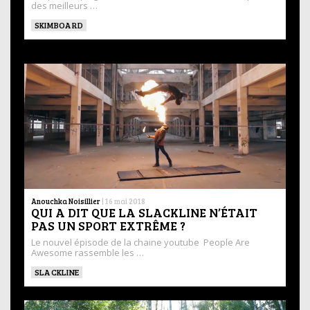
des meilleurs …
SKIMBOARD
Anouchka Noisillier
|
16 mai 2018
QUI A DIT QUE LA SLACKLINE N’ÉTAIT
PAS UN SPORT EXTRÊME ?
Le nouvel épisode de la chaine youtube People Are
Awesome rassemble les …
SLACKLINE