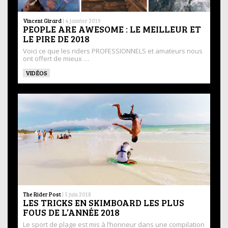
Vincent Girard
|
4 janvier 2019
PEOPLE ARE AWESOME : LE MEILLEUR ET
LE PIRE DE 2018
Voici ce que les riders PROFESSIONNELS et amateurs nous
ont offert de mieux …
VIDÉOS
The Rider Post
|
5 juin 2018
LES TRICKS EN SKIMBOARD LES PLUS
FOUS DE L’ANNÉE 2018
Le sport de plage est mis à l’honneur dans une compilation