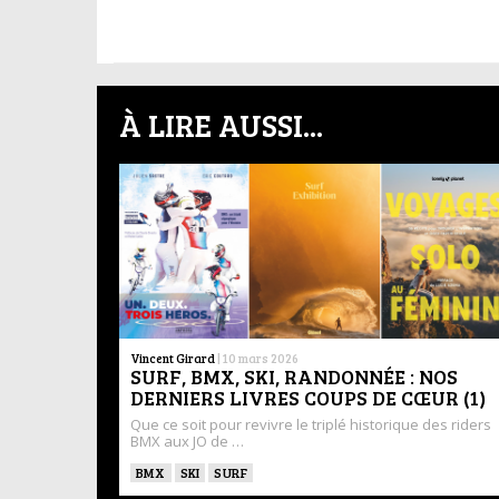
À LIRE AUSSI...
Vincent Girard
|
10 mars 2026
SURF, BMX, SKI, RANDONNÉE : NOS
DERNIERS LIVRES COUPS DE CŒUR (1)
Que ce soit pour revivre le triplé historique des riders
BMX aux JO de …
BMX
SKI
SURF