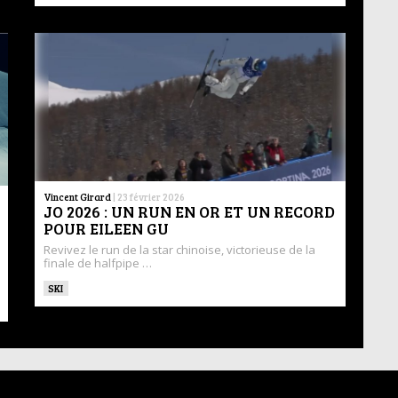
Vincent Girard
|
23 février 2026
JO 2026 : UN RUN EN OR ET UN RECORD
POUR EILEEN GU
Revivez le run de la star chinoise, victorieuse de la
finale de halfpipe …
SKI