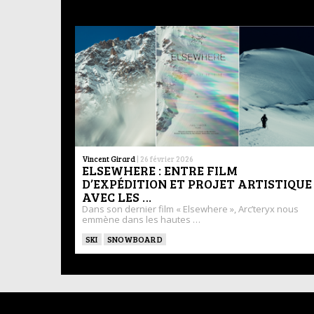
Vincent Girard
|
26 février 2026
ELSEWHERE : ENTRE FILM
D’EXPÉDITION ET PROJET ARTISTIQUE
AVEC LES …
Dans son dernier film « Elsewhere », Arc’teryx nous
emmène dans les hautes …
SKI
SNOWBOARD