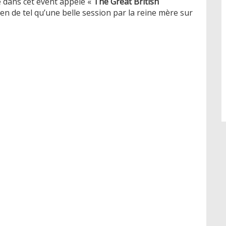
e dans cet event appelé «
The Great British
en de tel qu’une belle session par la reine mère sur