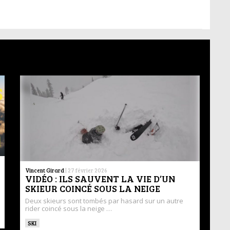
Vincent Girard
|
27 février 2026
VIDÉO : ILS SAUVENT LA VIE D’UN
SKIEUR COINCÉ SOUS LA NEIGE
Deux skieurs sont tombés par hasard sur un autre
rider coincé sous la neige …
SKI