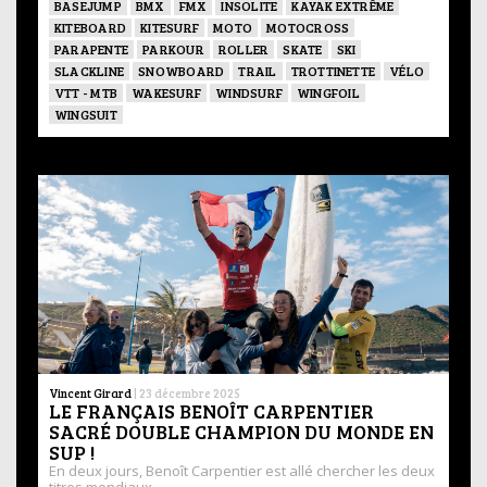
BASEJUMP
BMX
FMX
INSOLITE
KAYAK EXTRÊME
KITEBOARD
KITESURF
MOTO
MOTOCROSS
PARAPENTE
PARKOUR
ROLLER
SKATE
SKI
SLACKLINE
SNOWBOARD
TRAIL
TROTTINETTE
VÉLO
VTT - MTB
WAKESURF
WINDSURF
WINGFOIL
WINGSUIT
Vincent Girard
|
23 décembre 2025
LE FRANÇAIS BENOÎT CARPENTIER
SACRÉ DOUBLE CHAMPION DU MONDE EN
SUP !
En deux jours, Benoît Carpentier est allé chercher les deux