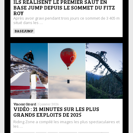
ILS RÉALISENT LE PREMIER SAUT EN
BASE JUMP DEPUIS LE SOMMET DU FITZ
ROY
Après avoir gravi pendant trois jours ce sommet de 3 405 m
situé dans les …
BASEJUMP
Vincent Girard
|
5 janvier 2026
VIDÉO : 21 MINUTES SUR LES PLUS
GRANDS EXPLOITS DE 2025
Riding Zone a compilé les images les plus spectaculaires et
les …