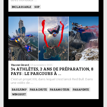
titres mondiaux …
INCLASSABLE
SUP
Vincent Girard
|
13 novembre 2025
34 ATHLÈTES, 2 ANS DE PRÉPARATION, 8
PAYS : LE PARCOURS À …
C’est un projet XXL dans lequel s’est lancé Red Bull. Dans
une vidéo de …
BASEJUMP
PARACHUTE
PARAMOTEUR
PARAPENTE
WINGSUIT