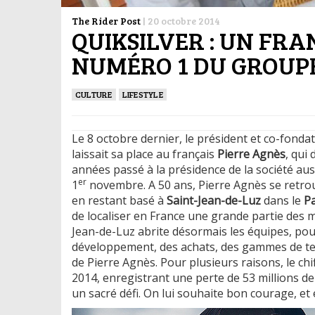
The Rider Post
|
20 octobre 2014
QUIKSILVER : UN FRA
NUMÉRO 1 DU GROUPE
CULTURE
LIFESTYLE
Le 8 octobre dernier, le président et co-fond
laissait sa place au français
Pierre Agnès
, qui 
années passé à la présidence de la société aus
er
1
novembre. A 50 ans, Pierre Agnès se retrouv
en restant basé à
Saint-Jean-de-Luz
dans le
P
de localiser en France une grande partie des m
Jean-de-Luz abrite désormais les équipes, pou
développement, des achats, des gammes de text
de Pierre Agnès. Pour plusieurs raisons, le chi
2014, enregistrant une perte de 53 millions de
un sacré défi. On lui souhaite bon courage, et