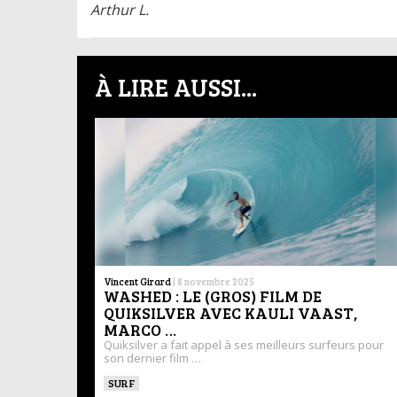
Arthur L.
À LIRE AUSSI...
Vincent Girard
|
8 novembre 2025
WASHED : LE (GROS) FILM DE
QUIKSILVER AVEC KAULI VAAST,
MARCO …
Quiksilver a fait appel à ses meilleurs surfeurs pour
son dernier film …
SURF