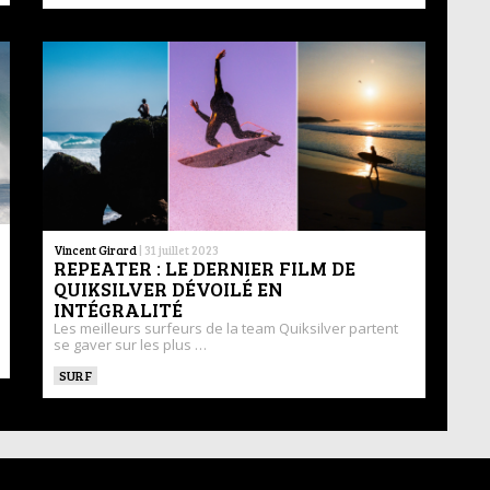
Vincent Girard
|
31 juillet 2023
REPEATER : LE DERNIER FILM DE
QUIKSILVER DÉVOILÉ EN
INTÉGRALITÉ
Les meilleurs surfeurs de la team Quiksilver partent
se gaver sur les plus …
SURF