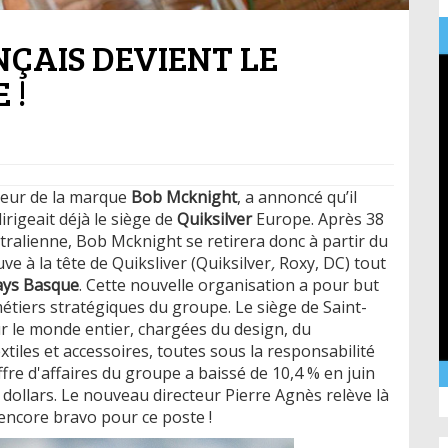
NÇAIS DEVIENT LE
 !
ateur de la marque
Bob Mcknight
, a annoncé qu’il
dirigeait déjà le siège de
Quiksilver
Europe. Après 38
tralienne,
Bob Mcknight se retirera donc à partir du
e à la tête de Quiksliver (Quiksilver
,
Roxy, DC) tout
ays Basque
. Cette nouvelle organisation a pour but
étiers stratégiques du groupe. Le siège de Saint-
r le monde entier, chargées du design, du
iles et accessoires, toutes sous la responsabilité
ffre d'affaires du groupe a baissé de 10,4 % en juin
 dollars. Le nouveau directeur Pierre Agnès relève là
 encore bravo pour ce poste !