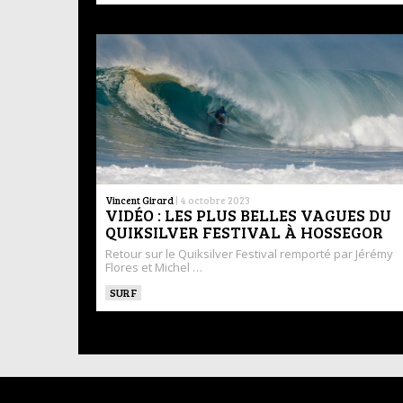
Vincent Girard
|
4 octobre 2023
VIDÉO : LES PLUS BELLES VAGUES DU
QUIKSILVER FESTIVAL À HOSSEGOR
Retour sur le Quiksilver Festival remporté par Jérémy
Flores et Michel …
SURF