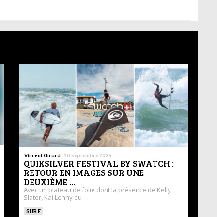
Vincent Girard
|
30 septembre 2024
QUIKSILVER FESTIVAL BY SWATCH :
RETOUR EN IMAGES SUR UNE
DEUXIÈME …
Avec un plateau de folie dont la présence de Kelly
Slater, Kai Lenny ou …
SURF