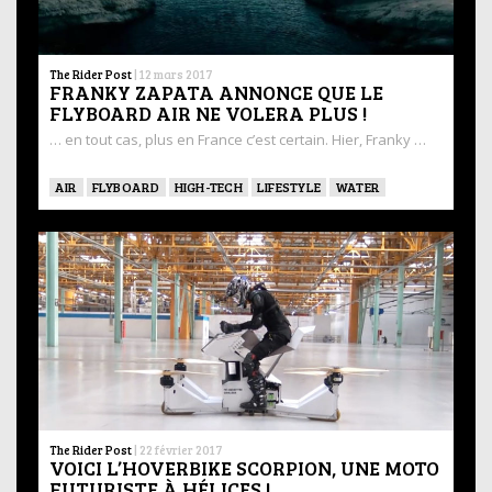
The Rider Post
|
12 mars 2017
FRANKY ZAPATA ANNONCE QUE LE
FLYBOARD AIR NE VOLERA PLUS !
… en tout cas, plus en France c’est certain. Hier, Franky …
AIR
FLYBOARD
HIGH-TECH
LIFESTYLE
WATER
The Rider Post
|
22 février 2017
VOICI L’HOVERBIKE SCORPION, UNE MOTO
FUTURISTE À HÉLICES !