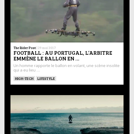
The Rider Post
|
29 mai 2017
FOOTBALL : AU PORTUGAL, L’ARBITRE
EMMÈNE LE BALLON EN …
Un homme rapporte le ballon en volant, une scène insolite
qui a eu lieu …
HIGH-TECH
LIFESTYLE