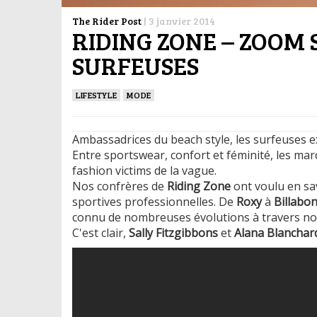
The Rider Post
|
3 janvier 2014
RIDING ZONE – ZOOM 
SURFEUSES
LIFESTYLE
MODE
Ambassadrices du beach style, les surfeuses ex
Entre sportswear, confort et féminité, les marqu
fashion victims de la vague.
Nos confrères de
Riding Zone
ont voulu en sa
sportives professionnelles. De
Roxy
à
Billabo
connu de nombreuses évolutions à travers no
C'est clair,
Sally Fitzgibbons
et
Alana Blanchar