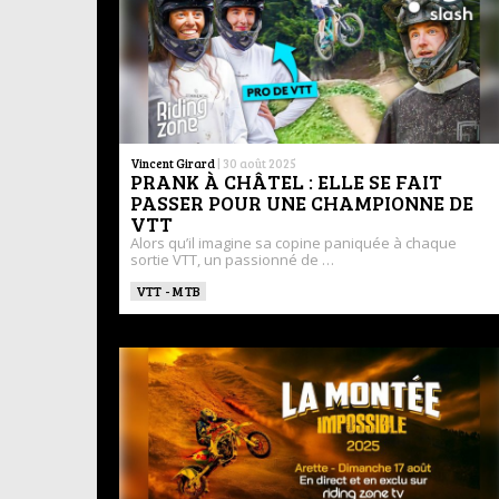
Vincent Girard
|
30 août 2025
PRANK À CHÂTEL : ELLE SE FAIT
PASSER POUR UNE CHAMPIONNE DE
VTT
Alors qu’il imagine sa copine paniquée à chaque
sortie VTT, un passionné de …
VTT - MTB