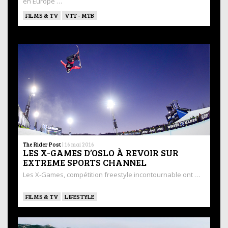
en Europe …
FILMS & TV
VTT - MTB
The Rider Post
|
16 mai 2016
LES X-GAMES D’OSLO À REVOIR SUR
EXTREME SPORTS CHANNEL
Les X-Games, compétition freestyle incontournable ont …
FILMS & TV
LIFESTYLE