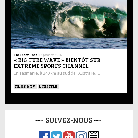
The Rider Post
|
15 janvier 2016
« BIG TUBE WAVE » BIENTÔT SUR
EXTREME SPORTS CHANNEL
En Tasmanie, à 240 km au sud de l’Australie, …
FILMS & TV
LIFESTYLE
SUIVEZ-NOUS