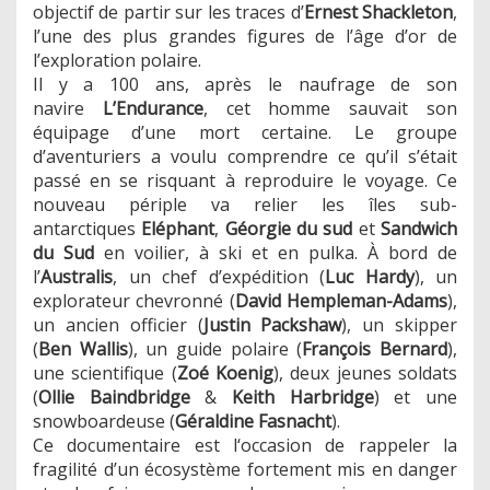
objectif de partir sur les traces d’
Ernest Shackleton
,
l’une des plus grandes figures de l’âge d’or de
l’exploration polaire.
Il y a 100 ans, après le naufrage de son
navire
L’Endurance
, cet homme sauvait son
équipage d’une mort certaine. Le groupe
d’aventuriers a voulu comprendre ce qu’il s’était
passé en se risquant à reproduire le voyage. Ce
nouveau périple va relier les îles sub-
antarctiques
Eléphant
,
Géorgie du sud
et
Sandwich
du Sud
en voilier, à ski et en pulka. À bord de
l’
Australis
, un chef d’expédition (
Luc Hardy
), un
explorateur chevronné (
David Hempleman-Adams
),
un ancien officier (
Justin Packshaw
), un skipper
(
Ben Wallis
), un guide polaire (
François Bernard
),
une scientifique (
Zoé Koenig
), deux jeunes soldats
(
Ollie Baindbridge
&
Keith Harbridge
) et une
snowboardeuse (
Géraldine Fasnacht
).
Ce documentaire est l‘occasion de rappeler la
fragilité d’un écosystème fortement mis en danger