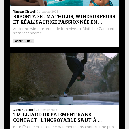
Vincent Girard
|
21 janvier 2025
REPORTAGE : MATHILDE, WINDSURFEUSE
ET RÉALISATRICE PASSIONNÉE EN …
Ancienne windsurfeuse de bon niveau, Mathilde Zampieri
s’est reconvertie …
WINDSURF
Xavier Duclos
|
25 janvier 2018
1 MILLIARD DE PAIEMENT SANS
CONTACT : L’INCROYABLE SAUT À …
Pour fêter le milliardième paiement sans contact, une pub