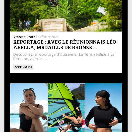
Vincent Girard
|
4 février 2025
REPORTAGE : AVEC LE RÉUNIONNAIS LÉO
ABELLA, MÉDAILLÉ DE BRONZE …
Découvrez le reportage d’Outre-mer La 1ère, réalisé à La
Réunion, avec le …
VTT - MTB