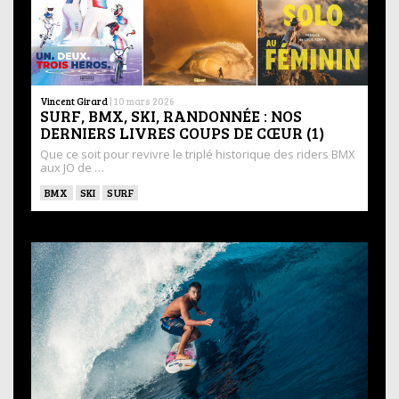
Vincent Girard
|
10 mars 2026
SURF, BMX, SKI, RANDONNÉE : NOS
DERNIERS LIVRES COUPS DE CŒUR (1)
Que ce soit pour revivre le triplé historique des riders BMX
aux JO de …
BMX
SKI
SURF