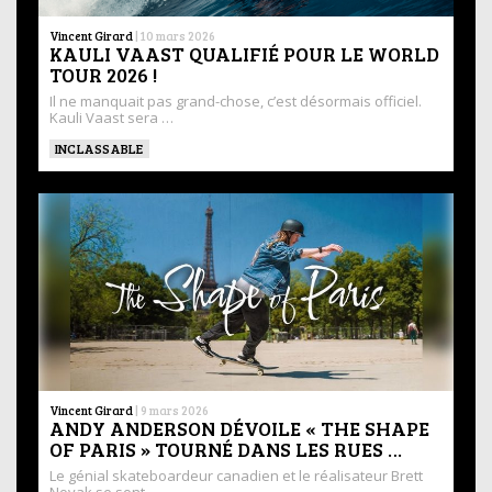
Vincent Girard
|
10 mars 2026
KAULI VAAST QUALIFIÉ POUR LE WORLD
TOUR 2026 !
Il ne manquait pas grand-chose, c’est désormais officiel.
Kauli Vaast sera …
INCLASSABLE
Vincent Girard
|
9 mars 2026
ANDY ANDERSON DÉVOILE « THE SHAPE
OF PARIS » TOURNÉ DANS LES RUES …
Le génial skateboardeur canadien et le réalisateur Brett