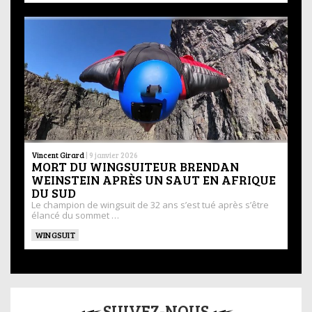
Vincent Girard
|
9 janvier 2026
MORT DU WINGSUITEUR BRENDAN
WEINSTEIN APRÈS UN SAUT EN AFRIQUE
DU SUD
Le champion de wingsuit de 32 ans s’est tué après s’être
élancé du sommet …
WINGSUIT
SUIVEZ-NOUS