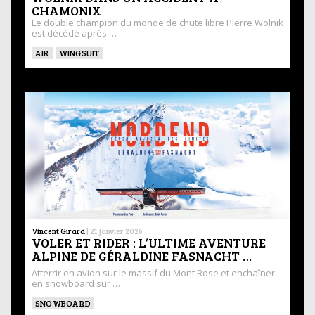
CHAMONIX
Le double champion du monde de chute libre Pierre Wolnik
est décédé après …
AIR
WINGSUIT
Vincent Girard
|
21 janvier 2026
VOLER ET RIDER : L’ULTIME AVENTURE
ALPINE DE GÉRALDINE FASNACHT …
Atterrir en avion sur le massif du Mont Rose et enchaîner
en snowboard sur …
SNOWBOARD