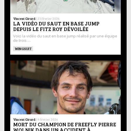
Vincent Girard
|
23 février 2026
LA VIDÉO DU SAUT EN BASE JUMP
DEPUIS LE FITZ ROY DÉVOILÉE
Voici la vidéo du saut en base jump réalisé par une équipe
de trois …
WINGSUIT
Vincent Girard
|
9 février 2026
MORT DU CHAMPION DE FREEFLY PIERRE
WOLNIK DANS UN ACCIDENT À