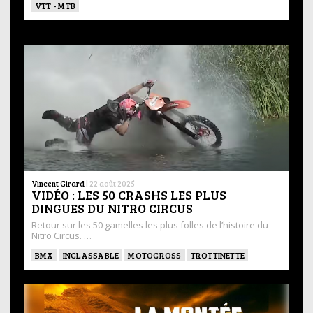
VTT - MTB
Vincent Girard
|
22 août 2025
VIDÉO : LES 50 CRASHS LES PLUS
DINGUES DU NITRO CIRCUS
Retour sur les 50 gamelles les plus folles de l’histoire du
Nitro Circus. …
BMX
INCLASSABLE
MOTOCROSS
TROTTINETTE