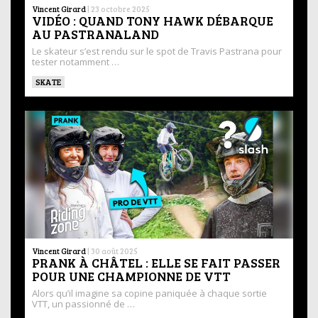
Vincent Girard
|
23 octobre 2025
VIDÉO : QUAND TONY HAWK DÉBARQUE
AU PASTRANALAND
Le skateur s’est rendu sur le spot de Travis Pastrana pour
tester notamment …
SKATE
Vincent Girard
|
30 août 2025
PRANK À CHÂTEL : ELLE SE FAIT PASSER
POUR UNE CHAMPIONNE DE VTT
Alors qu’il imagine sa copine paniquée à chaque sortie
VTT, un passionné de …