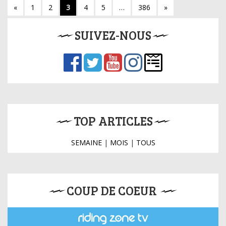
«
1
2
3
4
5
…
386
»
SUIVEZ-NOUS
TOP ARTICLES
SEMAINE
|
MOIS
|
TOUS
COUP DE COEUR