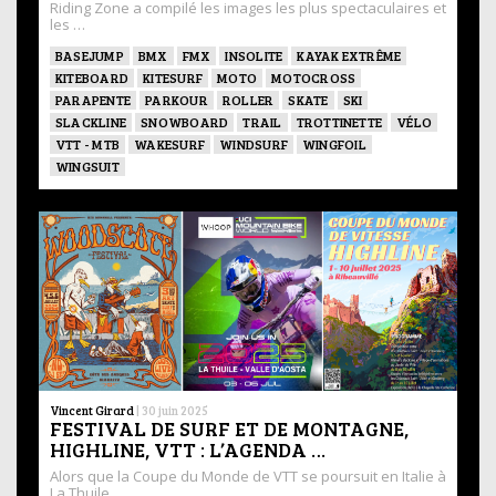
Riding Zone a compilé les images les plus spectaculaires et
les …
BASEJUMP
BMX
FMX
INSOLITE
KAYAK EXTRÊME
KITEBOARD
KITESURF
MOTO
MOTOCROSS
PARAPENTE
PARKOUR
ROLLER
SKATE
SKI
SLACKLINE
SNOWBOARD
TRAIL
TROTTINETTE
VÉLO
VTT - MTB
WAKESURF
WINDSURF
WINGFOIL
WINGSUIT
Vincent Girard
|
30 juin 2025
FESTIVAL DE SURF ET DE MONTAGNE,
HIGHLINE, VTT : L’AGENDA …
Alors que la Coupe du Monde de VTT se poursuit en Italie à
La Thuile, …