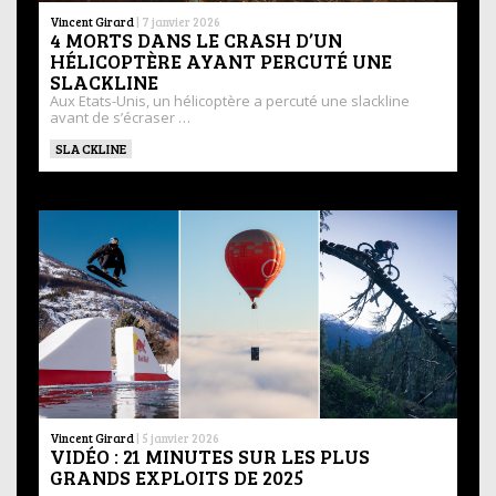
Vincent Girard
|
7 janvier 2026
4 MORTS DANS LE CRASH D’UN
HÉLICOPTÈRE AYANT PERCUTÉ UNE
SLACKLINE
Aux Etats-Unis, un hélicoptère a percuté une slackline
avant de s’écraser …
SLACKLINE
Vincent Girard
|
5 janvier 2026
VIDÉO : 21 MINUTES SUR LES PLUS
GRANDS EXPLOITS DE 2025