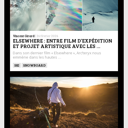
Vincent Girard
|
26 février 2026
ELSEWHERE : ENTRE FILM D’EXPÉDITION
ET PROJET ARTISTIQUE AVEC LES …
Dans son dernier film « Elsewhere », Arc’teryx nous
emmène dans les hautes …
SKI
SNOWBOARD