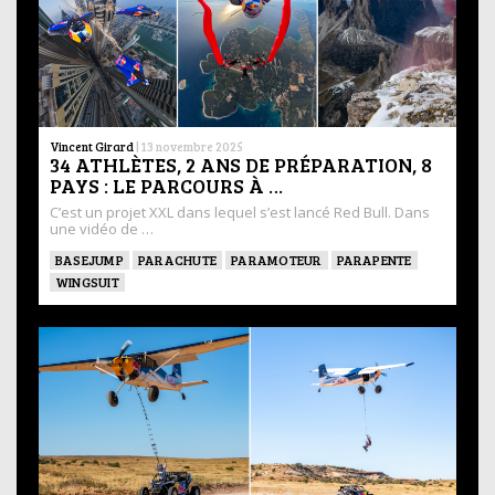
Vincent Girard
|
13 novembre 2025
34 ATHLÈTES, 2 ANS DE PRÉPARATION, 8
PAYS : LE PARCOURS À …
C’est un projet XXL dans lequel s’est lancé Red Bull. Dans
une vidéo de …
BASEJUMP
PARACHUTE
PARAMOTEUR
PARAPENTE
WINGSUIT