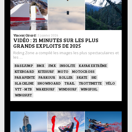
Vincent Girard
|
5 janvier 2026
VIDÉO : 21 MINUTES SUR LES PLUS
GRANDS EXPLOITS DE 2025
Riding Zone a compilé les images les plus spectaculaires et
les …
BASEJUMP
BMX
FMX
INSOLITE
KAYAK EXTRÊME
KITEBOARD
KITESURF
MOTO
MOTOCROSS
PARAPENTE
PARKOUR
ROLLER
SKATE
SKI
SLACKLINE
SNOWBOARD
TRAIL
TROTTINETTE
VÉLO
VTT - MTB
WAKESURF
WINDSURF
WINGFOIL
WINGSUIT