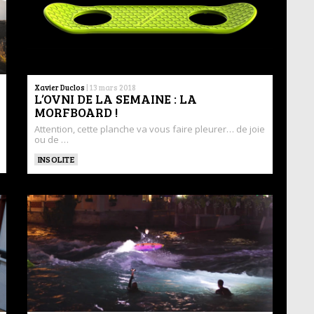
Xavier Duclos
|
13 mars 2018
L’OVNI DE LA SEMAINE : LA
MORFBOARD !
Attention, cette planche va vous faire pleurer… de joie
ou de …
INSOLITE