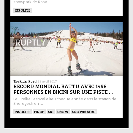
snowpark de Rosa …
INSOLITE
The Rider Post
|
25 avril 2017
RECORD MONDIAL BATTU AVEC 1498
PERSONNES EN BIKINI SUR UNE PISTE …
Le Grelka Festival a lieu chaque année dans la station de
Sheregesh en …
INSOLITE
PINUP
SKI
SNOW
SNOWBOARD