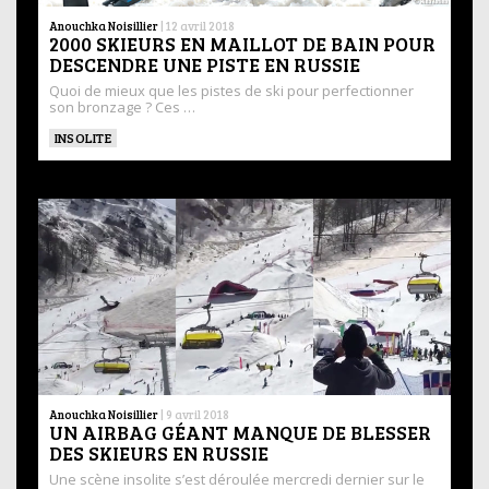
Anouchka Noisillier
|
12 avril 2018
2000 SKIEURS EN MAILLOT DE BAIN POUR
DESCENDRE UNE PISTE EN RUSSIE
Quoi de mieux que les pistes de ski pour perfectionner
son bronzage ? Ces …
INSOLITE
Anouchka Noisillier
|
9 avril 2018
UN AIRBAG GÉANT MANQUE DE BLESSER
DES SKIEURS EN RUSSIE
Une scène insolite s’est déroulée mercredi dernier sur le