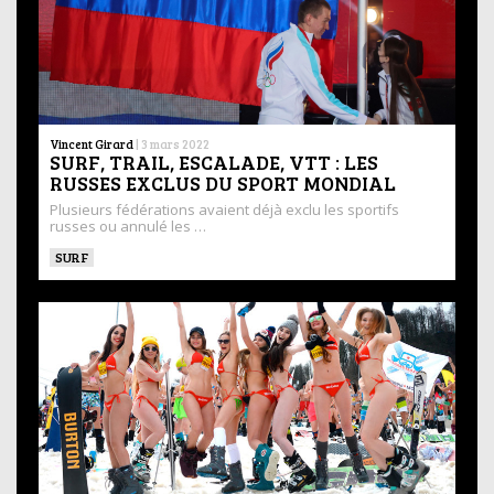
Vincent Girard
|
3 mars 2022
SURF, TRAIL, ESCALADE, VTT : LES
RUSSES EXCLUS DU SPORT MONDIAL
Plusieurs fédérations avaient déjà exclu les sportifs
russes ou annulé les …
SURF