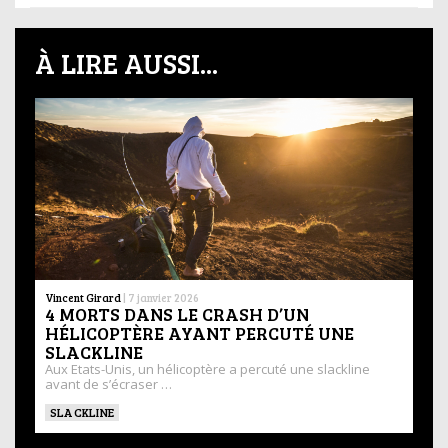
À LIRE AUSSI...
Vincent Girard
|
7 janvier 2026
4 MORTS DANS LE CRASH D’UN
HÉLICOPTÈRE AYANT PERCUTÉ UNE
SLACKLINE
Aux Etats-Unis, un hélicoptère a percuté une slackline
avant de s’écraser …
SLACKLINE