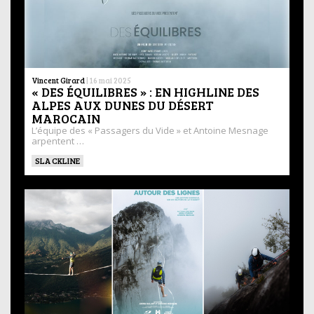
Vincent Girard
|
16 mai 2025
« DES ÉQUILIBRES » : EN HIGHLINE DES
ALPES AUX DUNES DU DÉSERT
MAROCAIN
L’équipe des « Passagers du Vide » et Antoine Mesnage
arpentent …
SLACKLINE