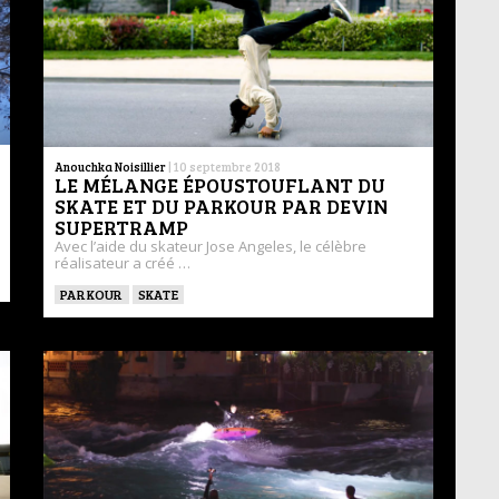
Anouchka Noisillier
|
10 septembre 2018
LE MÉLANGE ÉPOUSTOUFLANT DU
SKATE ET DU PARKOUR PAR DEVIN
SUPERTRAMP
Avec l’aide du skateur Jose Angeles, le célèbre
réalisateur a créé …
PARKOUR
SKATE