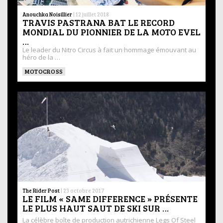
Anouchka Noisillier
|
12 juillet 2018
TRAVIS PASTRANA BAT LE RECORD
MONDIAL DU PIONNIER DE LA MOTO EVEL
…
Le leader du Nitro Circus à fait un hommage émouvant au
héro de la …
MOTOCROSS
The Rider Post
|
23 octobre 2017
LE FILM « SAME DIFFERENCE » PRÉSENTE
LE PLUS HAUT SAUT DE SKI SUR …
La célèbre boîte de production autrichienne Legs Of Steel