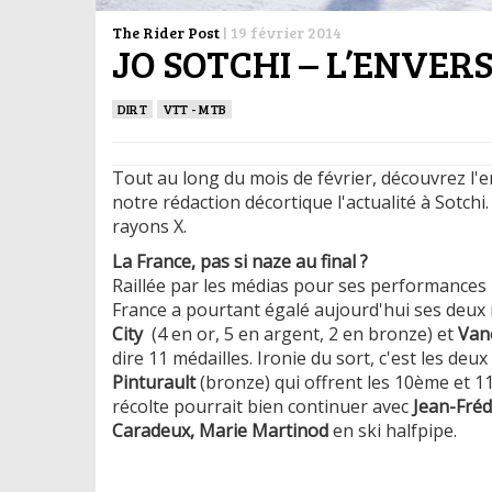
The Rider Post
|
19 février 2014
JO SOTCHI – L’ENVER
DIRT
VTT - MTB
Tout au long du mois de février, découvrez l'
notre rédaction décortique l'actualité à Sotchi
rayons X.
La France, pas si naze au final ?
Raillée par les médias pour ses performances 
France a pourtant égalé aujourd'hui ses deux m
City
(4 en or, 5 en argent, 2 en bronze) et
Van
dire 11 médailles. Ironie du sort, c'est les deu
Pinturault
(bronze) qui offrent les 10ème et 11
récolte pourrait bien continuer avec
Jean-Fréd
Caradeux, Marie Martinod
en ski halfpipe.