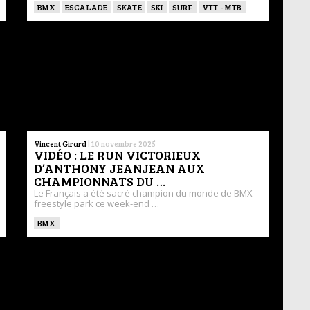
BMX
ESCALADE
SKATE
SKI
SURF
VTT - MTB
Vincent Girard
|
10 novembre 2025
VIDÉO : LE RUN VICTORIEUX
D’ANTHONY JEANJEAN AUX
CHAMPIONNATS DU …
Le Français a été sacré champion du monde de BMX
freestyle park ce week-end …
BMX