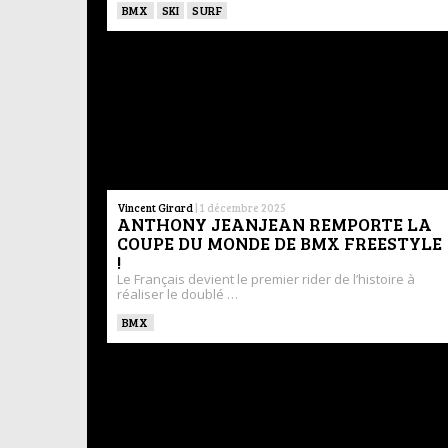
BMX
SKI
SURF
Vincent Girard
|
1 décembre 2025
ANTHONY JEANJEAN REMPORTE LA
COUPE DU MONDE DE BMX FREESTYLE
!
Le Français devient le premier rider de l’histoire à
réaliser le doublé …
BMX