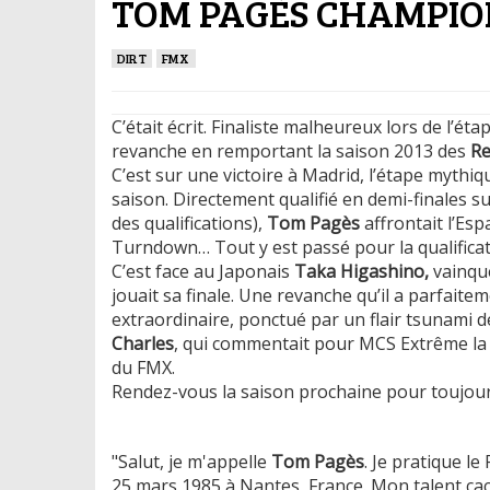
TOM PAGÈS CHAMPION
DIRT
FMX
C’était écrit. Finaliste malheureux lors de l’ét
revanche en remportant la saison 2013 des
Re
C’est sur une victoire à Madrid, l’étape mythiqu
saison. Directement qualifié en demi-finales su
des qualifications),
Tom Pagès
affrontait l’Es
Turndown… Tout y est passé pour la qualificati
C’est face au Japonais
Taka Higashino,
vainque
jouait sa finale. Une revanche qu’il a parfait
extraordinaire, ponctué par un flair tsunami d
Charles
, qui commentait pour MCS Extrême la
du FMX.
Rendez-vous la saison prochaine pour toujour
"Salut, je m'appelle
Tom Pagès
. Je pratique l
25 mars 1985 à Nantes, France. Mon talent caché