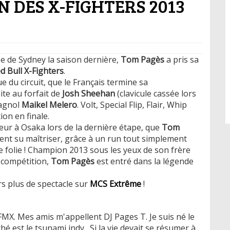
 DES X-FIGHTERS 2013
ape de Sydney la saison dernière,
Tom Pagès
a pris sa
d Bull X-Fighters
.
e du circuit, que le Français termine sa
ite au forfait de
Josh Sheehan
(clavicule cassée lors
pagnol
Maikel Melero
. Volt, Special Flip, Flair, Whip
on en finale.
ur à Osaka lors de la dernière étape, que
Tom
ement su maîtriser, grâce à un run tout simplement
e folie ! Champion 2013 sous les yeux de son frère
 compétition,
Tom Pagès
est entré dans la légende
s plus de spectacle sur
MCS Extrême
!
e FMX. Mes amis m'appellent DJ Pages T. Je suis né le
 est le tsunami indy . Si la vie devait se résumer à