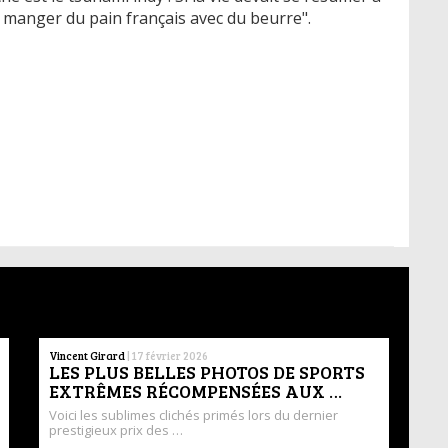
 manger du pain français avec du beurre".
Vincent Girard
|
17 février 2026
LES PLUS BELLES PHOTOS DE SPORTS
EXTRÊMES RÉCOMPENSÉES AUX …
Voici les sublimes clichés primés lors du dernier
prestigieux prix des …