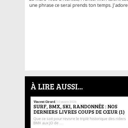
une phrase ce serai prends ton temps. J'adore
À LIRE AUSSI...
Vincent Girard
|
10 mars 2026
SURF, BMX, SKI, RANDONNÉE : NOS
DERNIERS LIVRES COUPS DE CŒUR (1)
Que ce soit pour revivre le triplé historique des riders
BMX aux JO de …