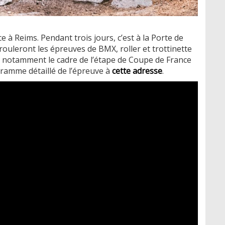
à Reims. Pendant trois jours, c’est à la Porte de
ouleront les épreuves de BMX, roller et trottinette
a notamment le cadre de l’étape de Coupe de France
gramme détaillé de l’épreuve à
cette adresse
.