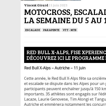
Vincent Girard
|
5 juin 2023
MOTOCROSS, ESCALAD
LA SEMAINE DU 5 AU 
ESCALADE
PARAPENTE
VTT - MTB
RED BULL X-ALPS, FISE XPERIEN
DÉCOUVREZ ICI LE PROGRAMME 
Red Bull X-Alps – Autriche – 11 juin
Cette année, le Red Bull X-Alps fête sa onziè
et escalade se dispute dans les Alpes pour un 
participants peuvent enchaîner jusqu’à 150 km
importants. 35 athlètes sont engagés sur l’éd
Lacaze, Laurie Genovese, Tim Alongi et Tangu
Autriche et emmènera notamment les concurren