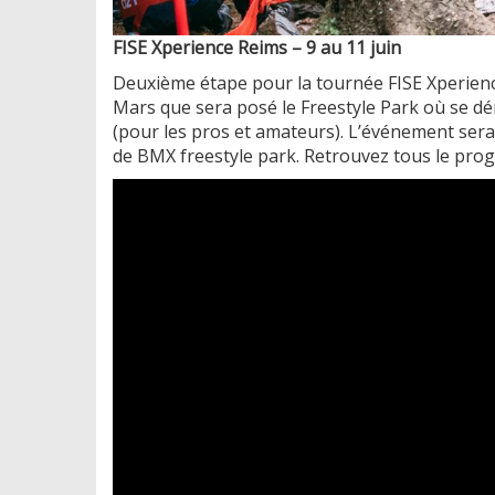
FISE Xperience Reims – 9 au 11 juin
Deuxième étape pour la tournée FISE Xperience 
Mars que sera posé le Freestyle Park où se dér
(pour les pros et amateurs). L’événement ser
de BMX freestyle park. Retrouvez tous le pro