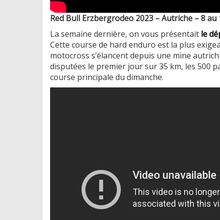
Red Bull Erzbergrodeo 2023 – Autriche – 8 au 
La semaine dernière, on vous présentait
le d
Cette course de hard enduro est la plus exigea
motocross s’élancent depuis une mine autrichi
disputées le premier jour sur 35 km, les 500 pa
course principale du dimanche.