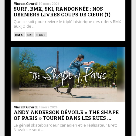
Vincent Girard
|
10 mars 2026
SURF, BMX, SKI, RANDONNÉE : NOS
DERNIERS LIVRES COUPS DE CŒUR (1)
Que ce soit pour revivre le triplé historique des riders BMX
aux JO de …
BMX
SKI
SURF
Vincent Girard
|
9 mars 2026
ANDY ANDERSON DÉVOILE « THE SHAPE
OF PARIS » TOURNÉ DANS LES RUES …
Le génial skateboardeur canadien et le réalisateur Brett
Novak se sont …