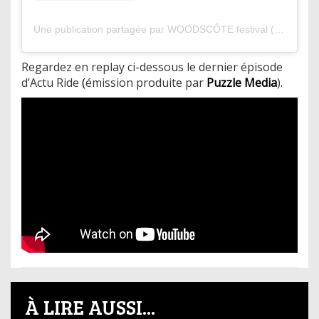
Une publication partagée par WOODSCÔTE festival (@woodscote_festival)
Regardez en replay ci-dessous le dernier épisode
d’Actu Ride
(
émission produite par
Puzzle Media
).
À LIRE AUSSI...