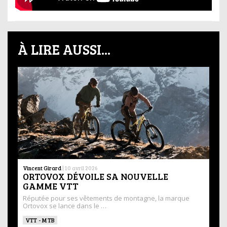
À LIRE AUSSI...
Vincent Girard
|
10 avril 2026
ORTOVOX DÉVOILE SA NOUVELLE
GAMME VTT
Réputée pour ses vêtements de montagne, la marque
Ortovox se lance dans le …
VTT - MTB