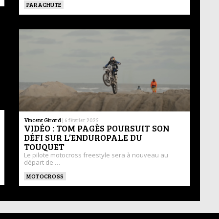
PARACHUTE
Vincent Girard
|
6 février 2025
VIDÉO : TOM PAGÈS POURSUIT SON
DÉFI SUR L’ENDUROPALE DU
TOUQUET
Le pilote motocross freestyle sera à nouveau au
départ de …
MOTOCROSS