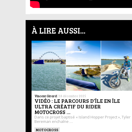
À LIRE AUSSI...
Vincent Girard
|
18 décembre 2025
VIDÉO : LE PARCOURS D’ÎLE EN ÎLE
ULTRA CRÉATIF DU RIDER
MOTOCROSS …
Dans ce projet baptisé « Island Hopper Project », Tyler
Bereman enchaîne …
MOTOCROSS