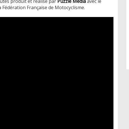
utes produit et réalisé par
Puzzle Media
avec le
la Fédération Française de Motocyclisme.