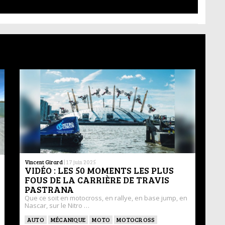
Vincent Girard
|
17 juin 2025
VIDÉO : LES 50 MOMENTS LES PLUS
FOUS DE LA CARRIÈRE DE TRAVIS
PASTRANA
Que ce soit en motocross, en rallye, en base jump, en
Nascar, sur le Nitro …
AUTO
MÉCANIQUE
MOTO
MOTOCROSS