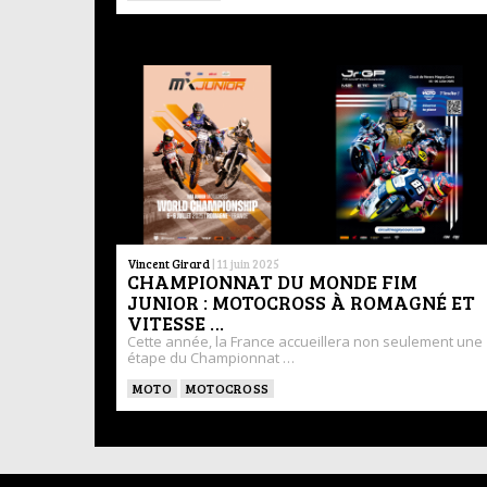
Vincent Girard
|
11 juin 2025
CHAMPIONNAT DU MONDE FIM
JUNIOR : MOTOCROSS À ROMAGNÉ ET
VITESSE …
Cette année, la France accueillera non seulement une
étape du Championnat …
MOTO
MOTOCROSS