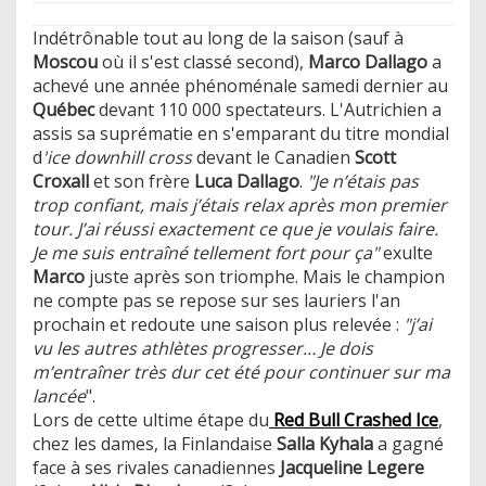
Indétrônable tout au long de la saison (sauf à
Moscou
où il s'est classé second),
Marco Dallago
a
achevé une année phénoménale samedi dernier au
Québec
devant 110 000 spectateurs. L'Autrichien a
assis sa suprématie en s'emparant du titre mondial
d
'ice downhill cross
devant le Canadien
Scott
Croxall
et son frère
Luca Dallago
.
"Je n’étais pas
trop confiant, mais j’étais relax après mon premier
tour. J’ai réussi exactement ce que je voulais faire.
Je me suis entraîné tellement fort pour ça"
exulte
Marco
juste après son triomphe. Mais le champion
ne compte pas se repose sur ses lauriers l'an
prochain et redoute une saison plus relevée :
"j’ai
vu les autres athlètes progresser… Je dois
m’entraîner très dur cet été pour continuer sur ma
lancée
".
Lors de cette ultime étape du
Red Bull Crashed Ice
,
chez les dames, la Finlandaise
Salla Kyhala
a gagné
face à ses rivales canadiennes
Jacqueline Legere