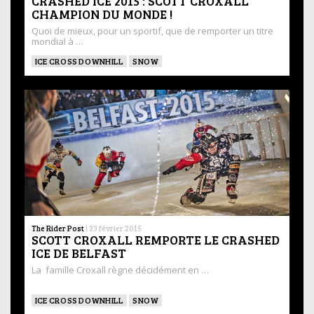
CRASHED ICE 2015 : SCOTT CROXALL
CHAMPION DU MONDE !
Quoi de mieux, pour un sportif, que de remporter un titre
mondial à …
ICE CROSS DOWNHILL
SNOW
The Rider Post
|
23 février 2015
SCOTT CROXALL REMPORTE LE CRASHED
ICE DE BELFAST
La famille Croxall règne décidément en …
ICE CROSS DOWNHILL
SNOW