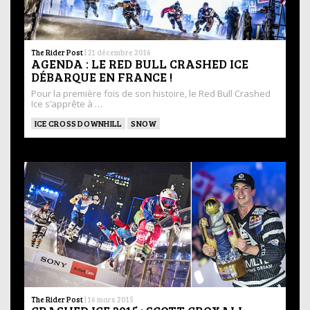
The Rider Post
|
21 décembre 2016
AGENDA : LE RED BULL CRASHED ICE
DÉBARQUE EN FRANCE !
Pour la première fois de son histoire, le Red Bull Crashed
Ice s’apprête à …
ICE CROSS DOWNHILL
SNOW
The Rider Post
|
16 mars 2015