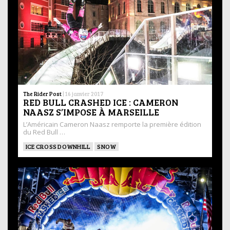
The Rider Post
|
16 janvier 2017
RED BULL CRASHED ICE : CAMERON
NAASZ S’IMPOSE À MARSEILLE
L’Américain Cameron Naasz remporte la première édition
du Red Bull …
ICE CROSS DOWNHILL
SNOW