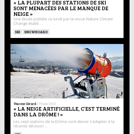
« LA PLUPART DES STATIONS DE SKI
SONT MENACÉES PAR LE MANQUE DE
NEIGE »
Une étude publiée ce lundi par la revue Nature Climate
Change établi …
SKI
SNOWBOARD
Vincent Girard
|
29 juin 2022
« LA NEIGE ARTIFICIELLE, C’EST TERMINÉ
DANS LA DRÔME ! »
Les sept stations de la Drôme vont devoir s’adapter à la
récente décision …