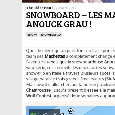
The Rider Post
|
12 mars 2014
SNOWBOARD – LES M
ANOUCK GRAU !
SNOW
SNOWBOARD
Quoi de mieux qu'un petit tour en Italie pour s
team des
Machettes
a complètement changé et
l'aventure tandis que la snowboardeuse
Anou
web-série, celle-ci invite les deux autres sn
snow-trip en Italie à travers plusieurs spots 
village natal de trois grands freestyleurs (
Stef
Mais avant d'aller chercher la bonne poudreuse,
Chamrousse
. Jusqu'à présent blessée à la mai
Wolf Contest
organisé deux semaines aupara