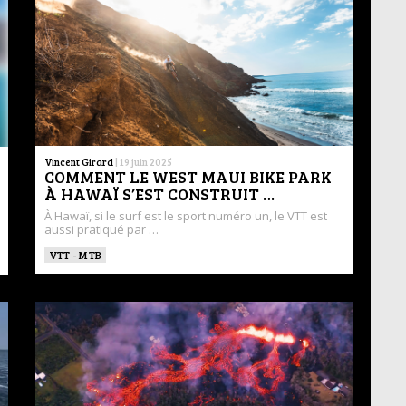
Vincent Girard
|
19 juin 2025
COMMENT LE WEST MAUI BIKE PARK
À HAWAÏ S’EST CONSTRUIT …
À Hawaï, si le surf est le sport numéro un, le VTT est
aussi pratiqué par …
VTT - MTB