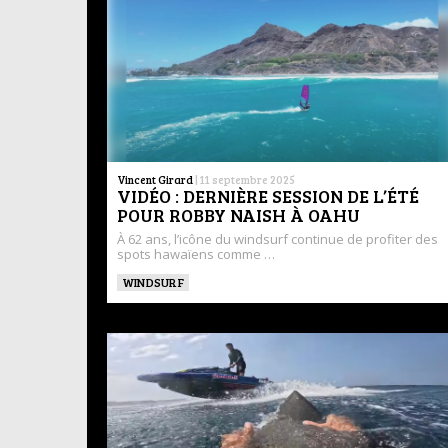
Vincent Girard
|
11 septembre 2025
VIDÉO : DERNIÈRE SESSION DE L’ÉTÉ
POUR ROBBY NAISH À OAHU
À 62 ans, l’icône du windsurf continue de profiter des
spots hawaïens comme …
WINDSURF