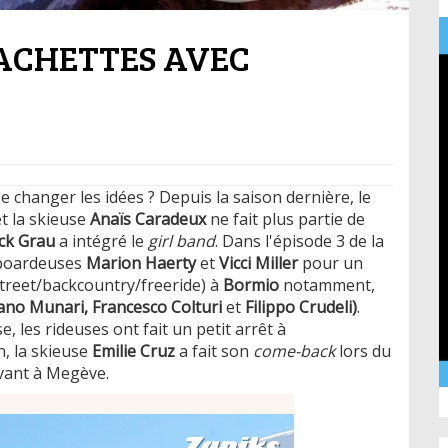
ACHETTES AVEC
e changer les idées ? Depuis la saison dernière, le
 la skieuse
Anaïs Caradeux
ne fait plus partie de
ck G
rau
a intégré le
girl band
. Dans l'épisode 3 de la
owboardeuses
Marion Haerty
et
Vicci Miller
pour un
(street/backcountry/freeride) à
Bormio
notamment,
ano Munari, Francesco Colturi
et
Filippo Crudeli)
.
 les rideuses ont fait un petit arrêt à
n, la skieuse
Emilie Cruz
a fait son
come-back
lors du
vant à Megève.