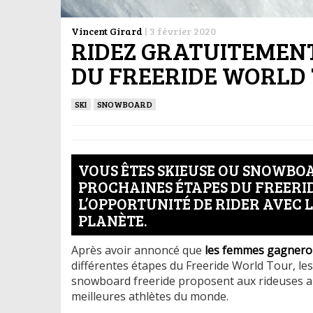
Vincent Girard
|
3 février 2020
RIDEZ GRATUITEMENT
DU FREERIDE WORLD
SKI
SNOWBOARD
VOUS ÊTES SKIEUSE OU SNOWBOA
PROCHAINES ÉTAPES DU FREERI
L’OPPORTUNITÉ DE RIDER AVEC L
PLANÈTE.
Après avoir annoncé que
les femmes gagnero
différentes étapes du Freeride World Tour, l
snowboard freeride proposent aux rideuses am
meilleures athlètes du monde.