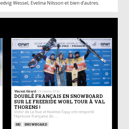
edvig Wessel, Evelina Nilsson et bien d’autres.
Vincent Girard
|
26 janvier 2026
DOUBLÉ FRANÇAIS EN SNOWBOARD
SUR LE FREERIDE WORL TOUR À VAL
THORENS !
Victor de Le Rue et Noémie Équy ont remporté
l’épreuve française du …
SKI
SNOWBOARD