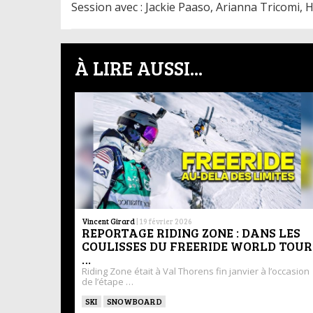
Session avec : Jackie Paaso, Arianna Tricomi, H
À LIRE AUSSI...
Vincent Girard
|
19 février 2026
REPORTAGE RIDING ZONE : DANS LES
COULISSES DU FREERIDE WORLD TOUR
…
Riding Zone était à Val Thorens fin janvier à l’occasion
de l’étape …
SKI
SNOWBOARD