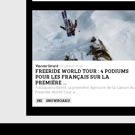
Vincent Girard
|
16 janvier 2026
FREERIDE WORLD TOUR : 4 PODIUMS
POUR LES FRANÇAIS SUR LA
PREMIÈRE …
À Baqueira Beret, la première épreuve de la saison du
Freeride World Tour a …
SKI
SNOWBOARD