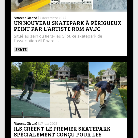
Vincent Girard
|
6 décembre 2025
UN NOUVEAU SKATEPARK À PÉRIGUEUX
PEINT PAR L’ARTISTE ROM AV.JC
Situé au sein du tiers-lieu Sîlot, ce skatepark de
l’association All Board …
SKATE
Vincent Girard
|
17 juin 2025
ILS CRÉENT LE PREMIER SKATEPARK
SPÉCIALEMENT CONÇU POUR LES