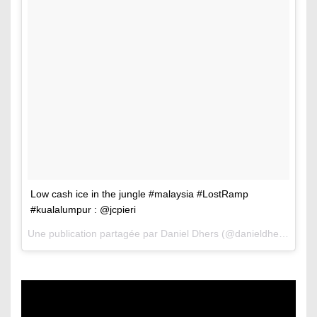
Low cash ice in the jungle #malaysia #LostRamp
#kualalumpur : @jcpieri
Une publication partagée par Daniel Dhers (@danieldhers) le
19