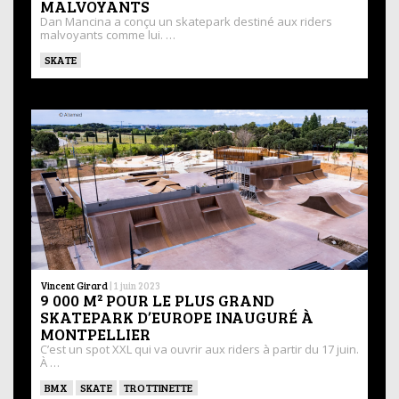
MALVOYANTS
Dan Mancina a conçu un skatepark destiné aux riders
malvoyants comme lui. …
SKATE
Vincent Girard
|
1 juin 2023
9 000 M² POUR LE PLUS GRAND
SKATEPARK D’EUROPE INAUGURÉ À
MONTPELLIER
C’est un spot XXL qui va ouvrir aux riders à partir du 17 juin.
À …
BMX
SKATE
TROTTINETTE