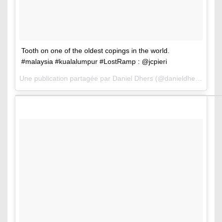
Tooth on one of the oldest copings in the world.
#malaysia #kualalumpur #LostRamp : @jcpieri
Une publication partagée par Daniel Dhers (@danieldhers) le
20