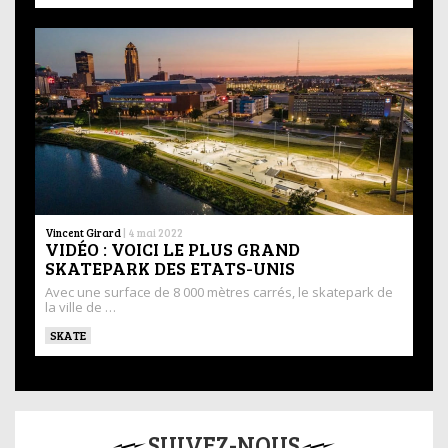
Vincent Girard
|
4 mai 2022
VIDÉO : VOICI LE PLUS GRAND
SKATEPARK DES ETATS-UNIS
Avec une surface de 8 000 mètres carrés, le skatepark de
la ville de …
SKATE
SUIVEZ-NOUS