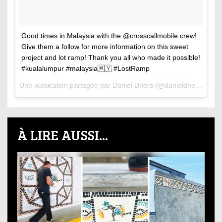
Good times in Malaysia with the @crosscallmobile crew!
Give them a follow for more information on this sweet
project and lot ramp! Thank you all who made it possible!
#kualalumpur #malaysia🇲🇾 #LostRamp
Une publication partagée par Daniel Dhers (@danieldhers) le
21
À LIRE AUSSI...