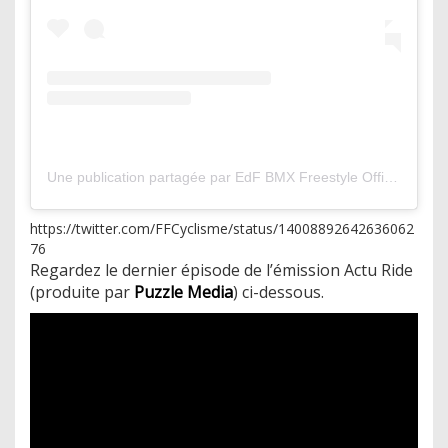
Une publication partagée par EdF BMX Freestyle Officiel (@equipedefrancebmxfreestyle)
https://twitter.com/FFCyclisme/status/14008892642636062
76
Regardez le dernier épisode de l’émission Actu Ride
(produite par
Puzzle Media
) ci-dessous.