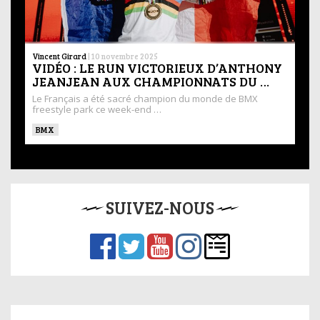
Vincent Girard
|
10 novembre 2025
VIDÉO : LE RUN VICTORIEUX D’ANTHONY
JEANJEAN AUX CHAMPIONNATS DU …
Le Français a été sacré champion du monde de BMX
freestyle park ce week-end …
BMX
SUIVEZ-NOUS