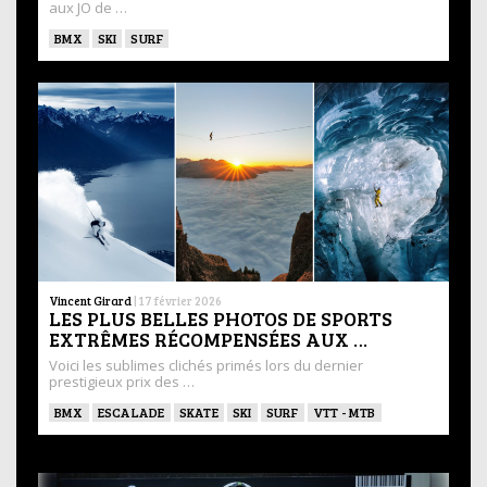
aux JO de …
BMX
SKI
SURF
Vincent Girard
|
17 février 2026
LES PLUS BELLES PHOTOS DE SPORTS
EXTRÊMES RÉCOMPENSÉES AUX …
Voici les sublimes clichés primés lors du dernier
prestigieux prix des …
BMX
ESCALADE
SKATE
SKI
SURF
VTT - MTB