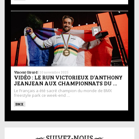
Vincent Girard
|
10 novembre 2025
VIDÉO : LE RUN VICTORIEUX D’ANTHONY
JEANJEAN AUX CHAMPIONNATS DU …
Le Français a été sacré champion du monde de BMX
freestyle park ce week-end …
BMX
SUIVEZ-NOUS