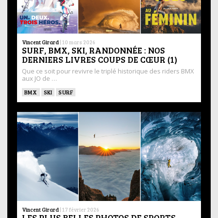
Vincent Girard
|
10 mars 2026
SURF, BMX, SKI, RANDONNÉE : NOS
DERNIERS LIVRES COUPS DE CŒUR (1)
Que ce soit pour revivre le triplé historique des riders BMX
aux JO de …
BMX
SKI
SURF
Vincent Girard
|
17 février 2026
LES PLUS BELLES PHOTOS DE SPORTS