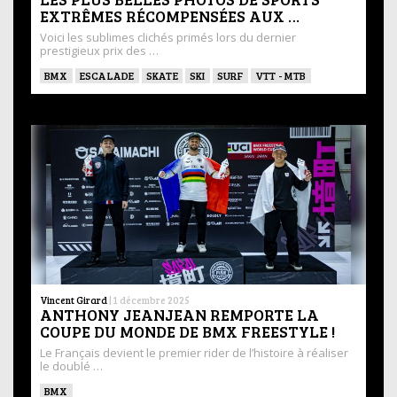
EXTRÊMES RÉCOMPENSÉES AUX …
Voici les sublimes clichés primés lors du dernier
prestigieux prix des …
BMX
ESCALADE
SKATE
SKI
SURF
VTT - MTB
Vincent Girard
|
1 décembre 2025
ANTHONY JEANJEAN REMPORTE LA
COUPE DU MONDE DE BMX FREESTYLE !
Le Français devient le premier rider de l’histoire à réaliser
le doublé …
BMX