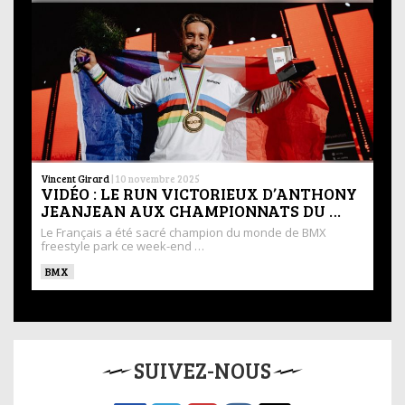
Vincent Girard
|
10 novembre 2025
VIDÉO : LE RUN VICTORIEUX D’ANTHONY
JEANJEAN AUX CHAMPIONNATS DU …
Le Français a été sacré champion du monde de BMX
freestyle park ce week-end …
BMX
SUIVEZ-NOUS