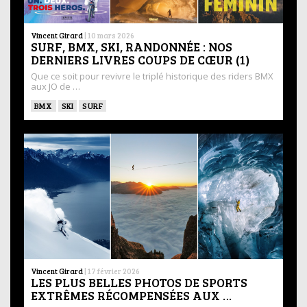
Vincent Girard
|
10 mars 2026
SURF, BMX, SKI, RANDONNÉE : NOS
DERNIERS LIVRES COUPS DE CŒUR (1)
Que ce soit pour revivre le triplé historique des riders BMX
aux JO de …
BMX
SKI
SURF
Vincent Girard
|
17 février 2026
LES PLUS BELLES PHOTOS DE SPORTS
EXTRÊMES RÉCOMPENSÉES AUX …