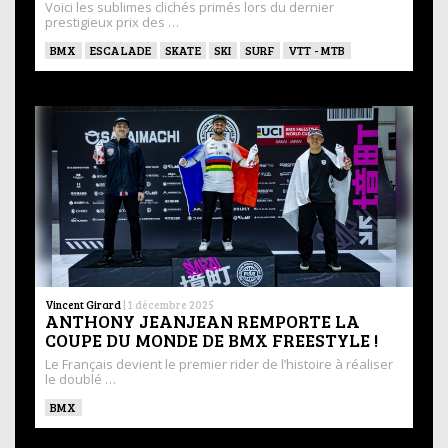
Voici les sublimes clichés primés lors du dernier
prestigieux prix des …
BMX
ESCALADE
SKATE
SKI
SURF
VTT - MTB
Vincent Girard
|
1 décembre 2025
ANTHONY JEANJEAN REMPORTE LA
COUPE DU MONDE DE BMX FREESTYLE !
Le Français devient le premier rider de l’histoire à réaliser
le doublé …
BMX