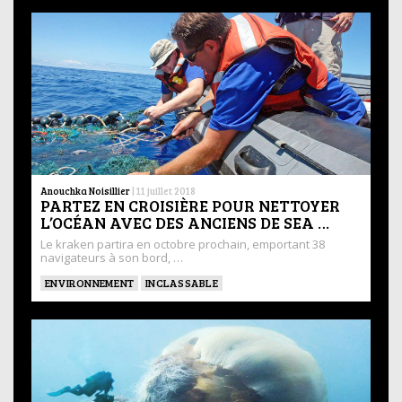
Anouchka Noisillier
|
11 juillet 2018
PARTEZ EN CROISIÈRE POUR NETTOYER
L’OCÉAN AVEC DES ANCIENS DE SEA …
Le kraken partira en octobre prochain, emportant 38
navigateurs à son bord, …
ENVIRONNEMENT
INCLASSABLE