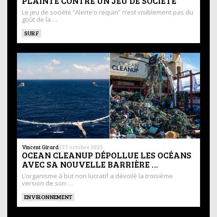
PLAINTE CONTRE UN JEU DE SOCIÉTÉ
Le jeu de société “Alerte’o requin” n’est visiblement pas du
goût de la …
SURF
Vincent Girard
|
27 octobre 2023
OCEAN CLEANUP DÉPOLLUE LES OCÉANS
AVEC SA NOUVELLE BARRIÈRE …
L’organisme à but non lucratif a dévoilé la troisième
version de son …
ENVIRONNEMENT