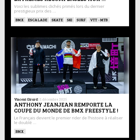
Voici les sublimes clichés primés lors du dernier
prestigieux prix des …
BMX
ESCALADE
SKATE
SKI
SURF
VTT - MTB
Vincent Girard
|
1 décembre 2025
ANTHONY JEANJEAN REMPORTE LA
COUPE DU MONDE DE BMX FREESTYLE !
Le Français devient le premier rider de l’histoire à réaliser
le doublé …
BMX