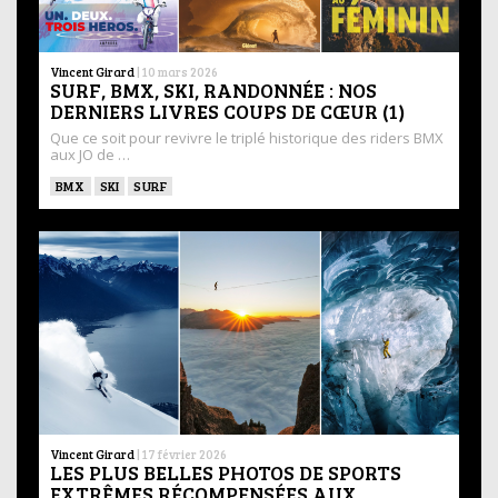
Vincent Girard
|
10 mars 2026
SURF, BMX, SKI, RANDONNÉE : NOS
DERNIERS LIVRES COUPS DE CŒUR (1)
Que ce soit pour revivre le triplé historique des riders BMX
aux JO de …
BMX
SKI
SURF
Vincent Girard
|
17 février 2026
LES PLUS BELLES PHOTOS DE SPORTS
EXTRÊMES RÉCOMPENSÉES AUX …