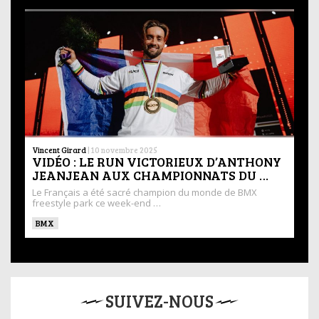
Vincent Girard
|
10 novembre 2025
VIDÉO : LE RUN VICTORIEUX D’ANTHONY
JEANJEAN AUX CHAMPIONNATS DU …
Le Français a été sacré champion du monde de BMX
freestyle park ce week-end …
BMX
SUIVEZ-NOUS