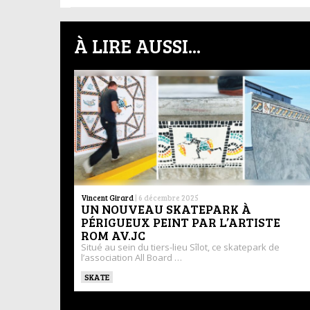
À LIRE AUSSI...
Vincent Girard
|
6 décembre 2025
UN NOUVEAU SKATEPARK À
PÉRIGUEUX PEINT PAR L’ARTISTE
ROM AV.JC
Situé au sein du tiers-lieu Sîlot, ce skatepark de
l’association All Board …
SKATE