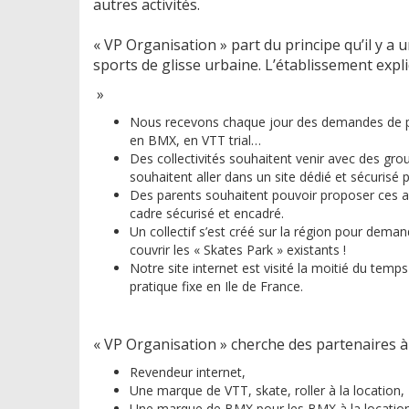
autres activités.
« VP Organisation » part du principe qu’il y a
sports de glisse urbaine. L’établissement expli
»
Nous recevons chaque jour des demandes de prat
en BMX, en VTT trial…
Des collectivités souhaitent venir avec des grou
souhaitent aller dans un site dédié et sécurisé 
Des parents souhaitent pouvoir proposer ces acti
cadre sécurisé et encadré.
Un collectif s’est créé sur la région pour demand
couvrir les « Skates Park » existants !
Notre site internet est visité la moitié du te
pratique fixe en Ile de France.
« VP Organisation » cherche des partenaires à so
Revendeur internet,
Une marque de VTT, skate, roller à la location,
Une marque de BMX pour les BMX à la locatio