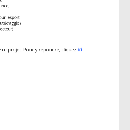
rance,
our lesport
utéd’agglo)
secteur)
 ce projet. Pour y répondre, cliquez
ici
.