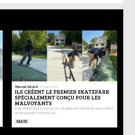
Vincent Girard
|
17 juin 2025
ILS CRÉENT LE PREMIER SKATEPARK
SPÉCIALEMENT CONÇU POUR LES
MALVOYANTS
Dan Mancina a conçu un skatepark destiné aux riders
malvoyants comme lui. …
SKATE