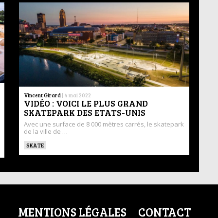
Vincent Girard
|
4 mai 2022
VIDÉO : VOICI LE PLUS GRAND
SKATEPARK DES ETATS-UNIS
Avec une surface de 8 000 mètres carrés, le skatepark
de la ville de …
SKATE
MENTIONS LÉGALES
CONTACT