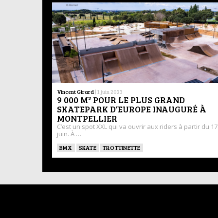
Vincent Girard
|
1 juin 2023
9 000 M² POUR LE PLUS GRAND
SKATEPARK D’EUROPE INAUGURÉ À
MONTPELLIER
C’est un spot XXL qui va ouvrir aux riders à partir du 17
juin. À …
BMX
SKATE
TROTTINETTE