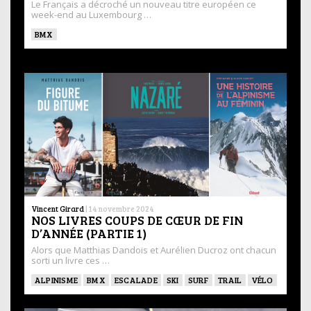
Le Français a décroché un nouveau titre européen ce
week-end au Luxembourg …
BMX
Vincent Girard
|
14 novembre 2024
NOS LIVRES COUPS DE CŒUR DE FIN
D’ANNÉE (PARTIE 1)
Alors que Matthias Dandois et Aurélien Ducroz ont chacun
sorti un livre ces …
ALPINISME
BMX
ESCALADE
SKI
SURF
TRAIL
VÉLO