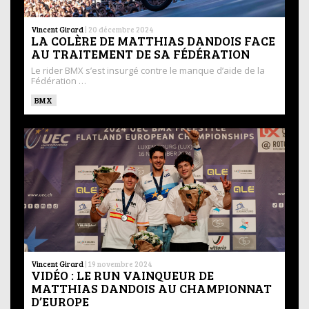
Vincent Girard
|
20 décembre 2024
LA COLÈRE DE MATTHIAS DANDOIS FACE
AU TRAITEMENT DE SA FÉDÉRATION
Le rider BMX s’est insurgé contre le manque d’aide de la
Fédération …
BMX
Vincent Girard
|
19 novembre 2024
VIDÉO : LE RUN VAINQUEUR DE
MATTHIAS DANDOIS AU CHAMPIONNAT
D’EUROPE