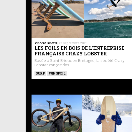
Vincent Girard
|
26 septembre 2023
LES FOILS EN BOIS DE L’ENTREPRISE
FRANÇAISE CRAZY LOBSTER
Basée à Saint-Brieuc en Bretagne, la société Crazy
Lobster conçoit des …
SURF
WINGFOIL