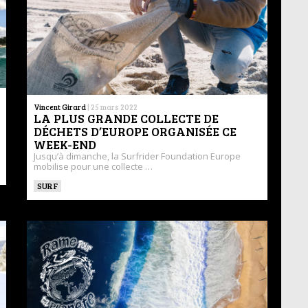
Vincent Girard
|
25 mars 2022
LA PLUS GRANDE COLLECTE DE
DÉCHETS D’EUROPE ORGANISÉE CE
WEEK-END
Jusqu’à dimanche, la Surfrider Foundation Europe
mobilise pour une collecte …
SURF