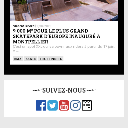
Vincent Girard
|
1 juin 2023
9 000 M² POUR LE PLUS GRAND
SKATEPARK D’EUROPE INAUGURÉ À
MONTPELLIER
C’est un spot XXL qui va ouvrir aux riders à partir du 17 juin.
À …
BMX
SKATE
TROTTINETTE
SUIVEZ-NOUS