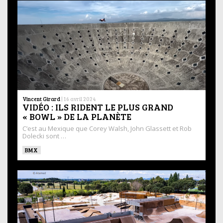
Vincent Girard
|
16 avril 2024
VIDÉO : ILS RIDENT LE PLUS GRAND
« BOWL » DE LA PLANÈTE
C’est au Mexique que Corey Walsh, John Glassett et Rob
Dolecki sont …
BMX