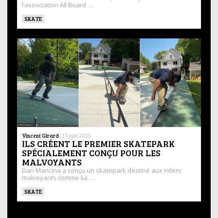
l’association All Board …
SKATE
Vincent Girard
|
17 juin 2025
ILS CRÉENT LE PREMIER SKATEPARK
SPÉCIALEMENT CONÇU POUR LES
MALVOYANTS
Dan Mancina a conçu un skatepark destiné aux riders
malvoyants comme lui. …
SKATE