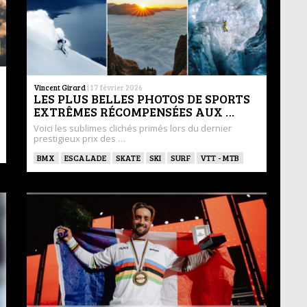
Vincent Girard
|
17 février 2026
LES PLUS BELLES PHOTOS DE SPORTS
EXTRÊMES RÉCOMPENSÉES AUX …
Voici les sublimes clichés primés lors du dernier
prestigieux prix des …
BMX
ESCALADE
SKATE
SKI
SURF
VTT - MTB