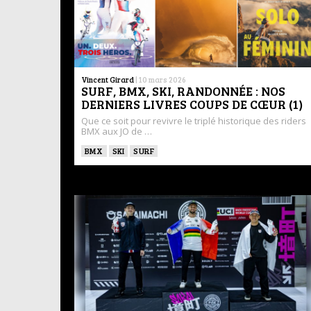
Vincent Girard
|
10 mars 2026
SURF, BMX, SKI, RANDONNÉE : NOS
DERNIERS LIVRES COUPS DE CŒUR (1)
Que ce soit pour revivre le triplé historique des riders
BMX aux JO de …
BMX
SKI
SURF