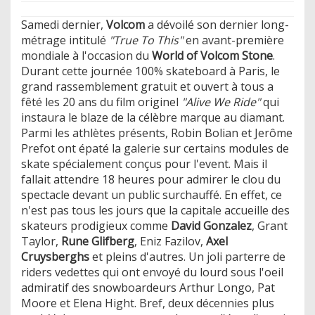
Samedi dernier,
Volcom
a dévoilé son dernier long-
métrage intitulé
"True To This"
en avant-première
mondiale à l'occasion du
World of Volcom Stone
.
Durant cette journée 100% skateboard à Paris, le
grand rassemblement gratuit et ouvert à tous a
fêté les 20 ans du film originel
"Alive We Ride"
qui
instaura le blaze de la célèbre marque au diamant.
Parmi les athlètes présents, Robin Bolian et Jerôme
Prefot ont épaté la galerie sur certains modules de
skate spécialement conçus pour l'event. Mais il
fallait attendre 18 heures pour admirer le clou du
spectacle devant un public surchauffé. En effet, ce
n'est pas tous les jours que la capitale accueille des
skateurs prodigieux comme
David Gonzalez
, Grant
Taylor,
Rune Glifberg
, Eniz Fazilov,
Axel
Cruysberghs
et pleins d'autres. Un joli parterre de
riders vedettes qui ont envoyé du lourd sous l'oeil
admiratif des snowboardeurs Arthur Longo, Pat
Moore et Elena Hight. Bref, deux décennies plus