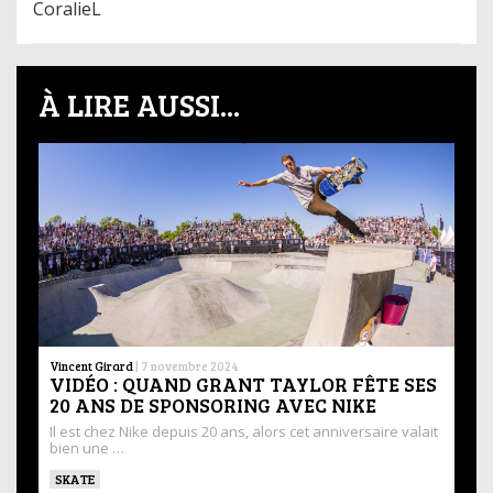
CoralieL
À LIRE AUSSI...
Vincent Girard
|
7 novembre 2024
VIDÉO : QUAND GRANT TAYLOR FÊTE SES
20 ANS DE SPONSORING AVEC NIKE
Il est chez Nike depuis 20 ans, alors cet anniversaire valait
bien une …
SKATE