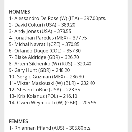
HOMMES
1- Alessandro De Rose (W) (ITA) – 397.00pts.
2- David Colturi (USA) – 389.20
3- Andy Jones (USA) – 378.55
4- Jonathan Paredes (MEX) – 377.75
5- Michal Navratil (CZE) – 370.85
6- Orlando Duque (COL) – 357.30
7- Blake Aldridge (GBR) – 326.70
8- Artem Silchenko (W) (RUS) – 320.40
9- Gary Hunt (GBR) – 248.20
10- Sergio Guzman (MEX) – 236.30
11- Viktar Maslouski (W) (BLR) – 232.40
12- Steven LoBue (USA) – 223.35
13- Kris Kolanus (POL) – 216.10
14- Owen Weymouth (W) (GBR) – 205.95
FEMMES
1- Rhiannan Iffland (AUS) – 305.80pts.