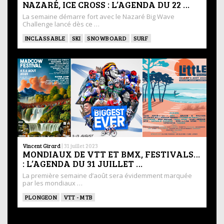
NAZARÉ, ICE CROSS : L’AGENDA DU 22 …
La semaine démarre fort avec le Nazaré Big Wave
Challenge lancé dès ce …
INCLASSABLE
SKI
SNOWBOARD
SURF
Vincent Girard
|
31 juillet 2023
MONDIAUX DE VTT ET BMX, FESTIVALS…
: L’AGENDA DU 31 JUILLET …
La première semaine d’août sera évidemment marquée
par les mondiaux …
PLONGEON
VTT - MTB