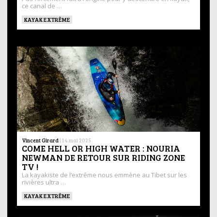
ce canal de …
KAYAK EXTRÊME
Vincent Girard
|
14 mai 2025
COME HELL OR HIGH WATER : NOURIA
NEWMAN DE RETOUR SUR RIDING ZONE
TV !
La kayakiste de l’extrême nous emmène au Tibet sur les
rivières ultra …
KAYAK EXTRÊME