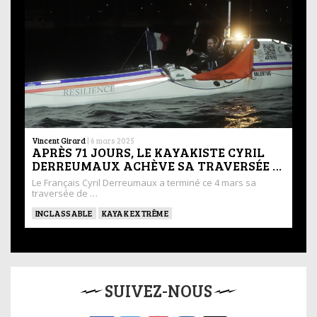
Vincent Girard
|
6 mars 2025
APRÈS 71 JOURS, LE KAYAKISTE CYRIL
DERREUMAUX ACHÈVE SA TRAVERSÉE …
Le Français Cyril Derreumaux a terminé ce 4 mars sa
traversée de …
INCLASSABLE
KAYAK EXTRÊME
SUIVEZ-NOUS