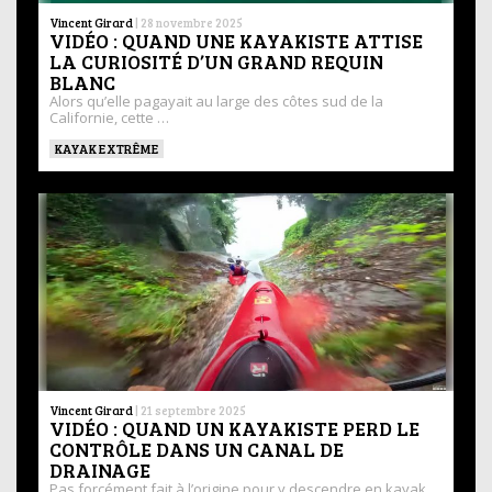
Vincent Girard
|
28 novembre 2025
VIDÉO : QUAND UNE KAYAKISTE ATTISE
LA CURIOSITÉ D’UN GRAND REQUIN
BLANC
Alors qu’elle pagayait au large des côtes sud de la
Californie, cette …
KAYAK EXTRÊME
Vincent Girard
|
21 septembre 2025
VIDÉO : QUAND UN KAYAKISTE PERD LE
CONTRÔLE DANS UN CANAL DE
DRAINAGE
Pas forcément fait à l’origine pour y descendre en kayak,