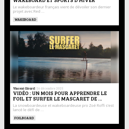
WAKEBOARD ET SPORTS D’HIVER
Le wakeboardeur français vient de dévoiler son dernier
projet avec Red …
WAKEBOARD
Vincent Girard
|
16 décembre 2025
VIDÉO : UN MOIS POUR APPRENDRE LE
FOIL ET SURFER LE MASCARET DE …
La snowboardeuse et wakeboardeuse pro Zoé Roffi s’est
lancé le défi de …
FOILBOARD