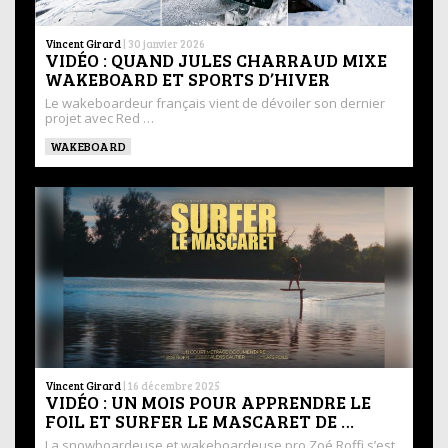
Vincent Girard
|
30 janvier 2026
VIDÉO : QUAND JULES CHARRAUD MIXE
WAKEBOARD ET SPORTS D’HIVER
Le wakeboardeur français vient de dévoiler son dernier
projet avec Red …
WAKEBOARD
Vincent Girard
|
16 décembre 2025
VIDÉO : UN MOIS POUR APPRENDRE LE
FOIL ET SURFER LE MASCARET DE …
La snowboardeuse et wakeboardeuse pro Zoé Roffi s’est