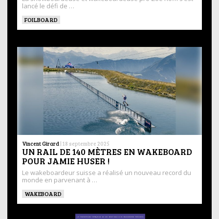
lancé le défi de …
FOILBOARD
Vincent Girard
|
18 septembre 2025
UN RAIL DE 140 MÈTRES EN WAKEBOARD
POUR JAMIE HUSER !
Le wakeboardeur suisse a réalisé un nouveau record du
monde en parvenant à …
WAKEBOARD