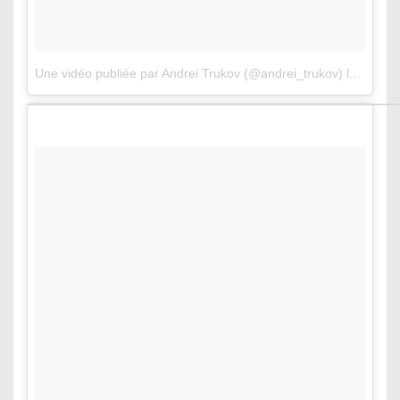
Une vidéo publiée par Andrei Trukov (@andrei_trukov)
le
16 Aoû