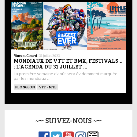
Vincent Girard
|
31 juillet 2023
MONDIAUX DE VTT ET BMX, FESTIVALS…
: L’AGENDA DU 31 JUILLET …
La première semaine d’août sera évidemment marquée
par les mondiaux …
PLONGEON
VTT - MTB
SUIVEZ-NOUS