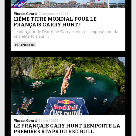
Vincent Girard
|
22 septembre 2025
11ÈME TITRE MONDIAL POUR LE
FRANÇAIS GARRY HUNT !
Le plongeur de l’extrême Garry Hunt s’est imposé pour la
onzième fois sur …
PLONGEON
Vincent Girard
|
14 avril 2025
LE FRANÇAIS GARY HUNT REMPORTE LA
PREMIÈRE ÉTAPE DU RED BULL …