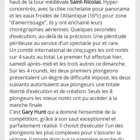
haut de la tour médiévale
Saint-Nicolas
. Hyper-
concentrés, avec la citée rochelaise pour panorama
et les eaux froides de l’Atlantique (16°c) pour zone
“d’amerrissage”, ils y ont enchainé leurs
chorégraphies aériennes. Quelques secondes
d’exécution, au-delà de la précision. Une plénitude
périlleuse au service d’un spectacle pur et rare.
Un comité international de cinq juges les ont notés
sur 4 sauts au total. Le premier fut effectué hier,
samedi après-midi et les trois autres ce dimanche.
Sur les 4 rounds, les deux premiers plongeons
présentaient un degré de difficulté imposé, les deux
suivants autorisaient aux plongeurs une totale
liberté d’exécution et de création. Seuls les 8
plongeurs les mieux notés ont pu accéder à la
manche finale.
C’est
Gary Hunt
qui a dominé l’ensemble de la
compétition, grâce à son saut exceptionnel et
parfaitement réalisé. Il choisit d’exécuter l’un des
plongeons les plus complexes pour s’assurer la
victoire. Il monte donc sur la première marche du