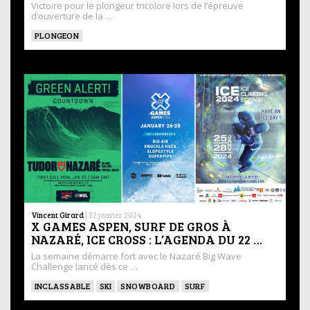
Victoire pour le plongeur tricolore lors de l’épreuve
d’ouverture de la …
PLONGEON
Vincent Girard
|
22 janvier 2024
X GAMES ASPEN, SURF DE GROS À
NAZARÉ, ICE CROSS : L’AGENDA DU 22 …
La semaine démarre fort avec le Nazaré Big Wave
Challenge lancé dès ce …
INCLASSABLE
SKI
SNOWBOARD
SURF